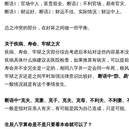
断语1：官场中人，富贵双全。断语2：不利官场，易有官灾
断语1：财运好
。断语
2：财运不佳
。
实际情况：财运中上。
总之冲突的部分，在好坏之间做一些平衡。
关于疾病、寿命、牢狱之灾
疾病、寿命、牢狱之灾部分综合考虑后本站对这些内容基本没
疾病具体什么病建议去医院检查，如果推算有病灾，可以提前
寿命并不全完全是一定的，相同八字并一定会同一年死，根风
牢狱之灾还是之间平时加强法律意识比较好。
断语中“防、易
一般情况就是有这个事情发生。
断语中“克夫、克妻、克子、克夫、克母、不利
夫、不利妻、
一般是指对应亲人有灾，有可能是因为自己造成，只是可能。
生辰八字算命是不是只要看本命就可以了？