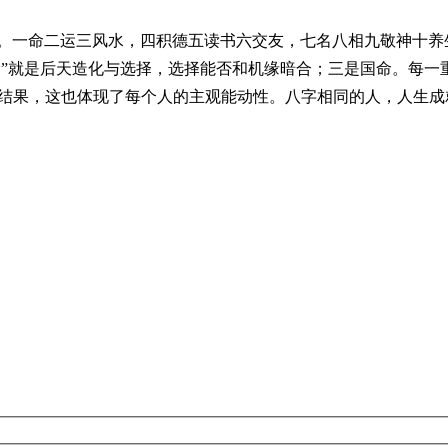
性。一命二运三风水，四积德五读书六交友，七名八相九敬神十养
运命”就是后天造化与选择，选择能否和机缘暗合；三是国命。每
命结果，这也体现了每个人的主观能动性。八字相同的人，人生