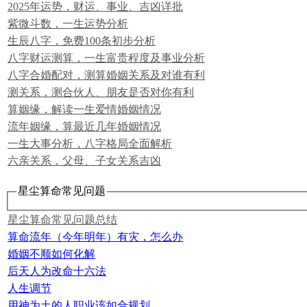
2025年运势，财运、事业、吉凶详批
紫微斗数，一生运势分析
生辰八字，免费100条初步分析
八字财运测算，一生富贵程度及事业分析
八字合婚配对，测算婚姻关系及对谁有利
测关系，测合伙人、朋友是否对你有利
算姻缘，解读一生爱情婚姻情况
流年姻缘，算最近几年婚姻情况
一生大事分析，八字格局全面解析
六亲关系，父母、子女关系吉凶
星尘算命常见问题
星尘算命常见问题总结
算命流年（今年明年）有灾，怎么办
婚姻不顺如何化解
后天人为改命十六法
人生调节
用神为土的人职业该如合规划