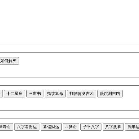
如何解灾
法
十二星座
三世书
指纹算命
打喷嚏测吉凶
眼跳测吉凶
算寿命
八字看财运
算偏财运
ai算命
子平八字
八字测算
流年