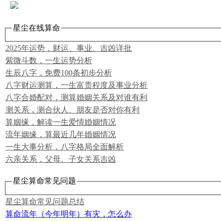
星尘在线算命
2025年运势，财运、事业、吉凶详批
紫微斗数，一生运势分析
生辰八字，免费100条初步分析
八字财运测算，一生富贵程度及事业分析
八字合婚配对，测算婚姻关系及对谁有利
测关系，测合伙人、朋友是否对你有利
算姻缘，解读一生爱情婚姻情况
流年姻缘，算最近几年婚姻情况
一生大事分析，八字格局全面解析
六亲关系，父母、子女关系吉凶
星尘算命常见问题
星尘算命常见问题总结
算命流年（今年明年）有灾，怎么办