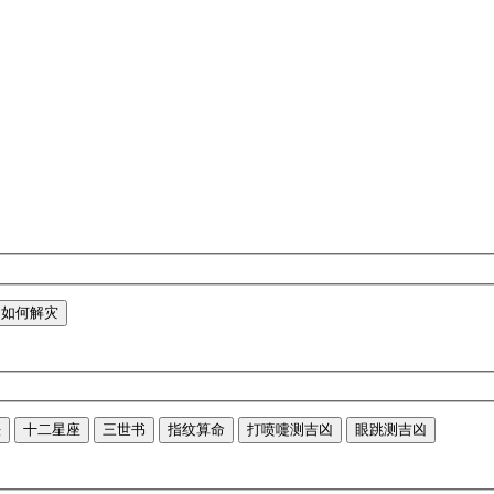
如何解灾
法
十二星座
三世书
指纹算命
打喷嚏测吉凶
眼跳测吉凶