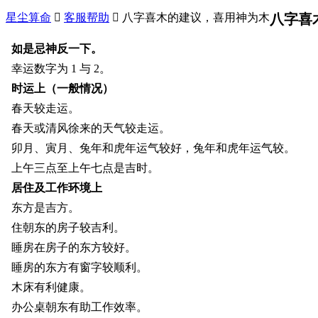
星尘算命

客服帮助

八字喜木的建议，喜用神为木
八字喜
如是忌神反一下。
幸运数字为 1 与 2。
时运上
（一般情况）
春天较走运。
春天或清风徐来的天气较走运。
卯月、寅月、兔年和虎年运气较好，
兔年和虎年运气较。
上午三点至上午七点是吉时。
居住及工作环境上
东方是吉方。
住朝东的房子较吉利。
睡房在房子的东方较好。
睡房的东方有窗字较顺利。
木床有利健康。
办公桌朝东有助工作效率。