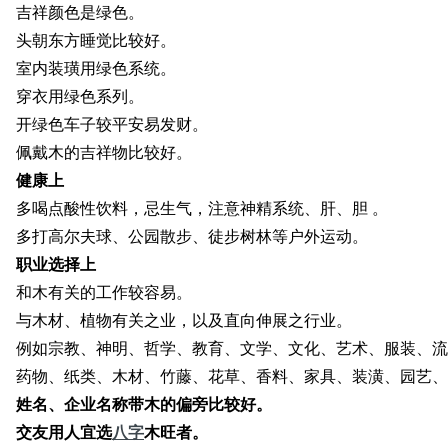
吉祥颜色是绿色。
头朝东方睡觉比较好。
室内装璜用绿色系统。
穿衣用绿色系列。
开绿色车子较平安易发财。
佩戴木的吉祥物比较好。
健康上
多喝点酸性饮料，忌生气，注意神精系统、肝、胆 。
多打高尔夫球、公园散步、徒步树林等户外运动。
职业选择上
和木有关的工作较容易。
与木材、植物有关之业，以及直向伸展之行业。
例如宗教、神明、哲学、教育、文学、文化、艺术、服装、流
药物、纸类、木材、竹藤、花草、香料、家具、装潢、园艺、
姓名、企业名称带木的偏旁比较好。
交友用人宜选
八字
木旺者。