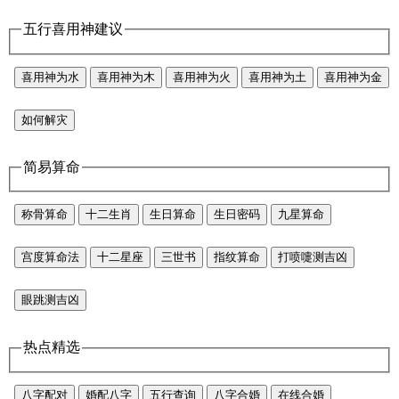
五行喜用神建议
喜用神为水
喜用神为木
喜用神为火
喜用神为土
喜用神为金
如何解灾
简易算命
称骨算命
十二生肖
生日算命
生日密码
九星算命
宫度算命法
十二星座
三世书
指纹算命
打喷嚏测吉凶
眼跳测吉凶
热点精选
八字配对
婚配八字
五行查询
八字合婚
在线合婚