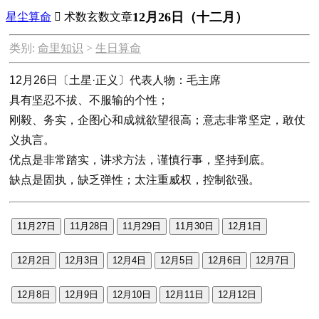
12月26日（十二月）
星尘算命

术数玄数文章
类别:
命里知识
>
生日算命
12月26日〔土星·正义〕代表人物：毛主席
具有坚忍不拔、不服输的个性；
刚毅、务实，企图心和成就欲望很高；意志非常坚定，敢仗
义执言。
优点是非常踏实，讲求方法，谨慎行事，坚持到底。
缺点是固执，缺乏弹性；太注重威权，控制欲强。
11月27日
11月28日
11月29日
11月30日
12月1日
12月2日
12月3日
12月4日
12月5日
12月6日
12月7日
12月8日
12月9日
12月10日
12月11日
12月12日