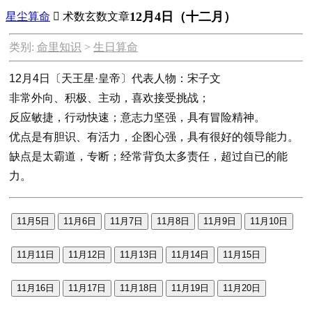
12月4日（十二月）
星尘算命

术数玄数文章
类别:
命里知识
>
生日算命
12月4日〔天王星·皇帝〕代表人物：宋子文
非常外向、积极、主动，喜欢接受挑战；
反应敏捷，行动快速；意志力坚强，具有冒险精神。
优点是有胆识、有活力，企图心强，具有很好的领导能力。
缺点是太霸道，专断；经常背负太多责任，超过自已的能
力。
11月5日
11月6日
11月7日
11月8日
11月9日
11月10日
11月11日
11月12日
11月13日
11月14日
11月15日
11月16日
11月17日
11月18日
11月19日
11月20日