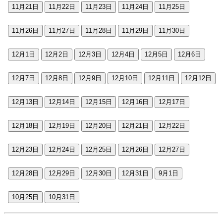
11月21日
11月22日
11月23日
11月24日
11月25日
11月26日
11月27日
11月28日
11月29日
11月30日
12月1日
12月2日
12月3日
12月4日
12月5日
12月6日
12月7日
12月8日
12月9日
12月10日
12月11日
12月12日
12月13日
12月14日
12月15日
12月16日
12月17日
12月18日
12月19日
12月20日
12月21日
12月22日
12月23日
12月24日
12月25日
12月26日
12月27日
12月28日
12月29日
12月30日
12月31日
9月1日
10月25日
10月31日