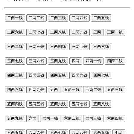
二两一钱
二两二钱
二两三钱
二两四钱
二两五钱
二两六钱
二两七钱
二两八钱
二两九钱
三两
三两一钱
三两二钱
三两三钱
三两四钱
三两五钱
三两六钱
三两七钱
三两八钱
三两九钱
四两
四两一钱
四两二钱
四两三钱
四两四钱
四两五钱
四两六钱
四两七钱
四两八钱
四两九钱
五两
五两一钱
五两二钱
五两三钱
五两四钱
五两五钱
五两六钱
五两七钱
五两八钱
五两九钱
六两
六两一钱
六两二钱
六两三钱
六两四钱
六两五钱
六两六钱
六两七钱
六两八钱
六两九钱
七两