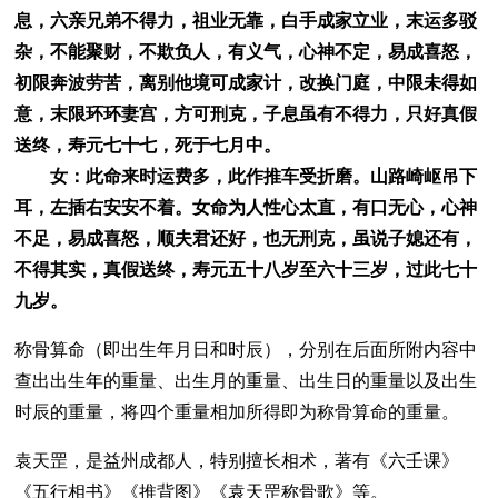
息，六亲兄弟不得力，祖业无靠，白手成家立业，末运多驳
杂，不能聚财，不欺负人，有义气，心神不定，易成喜怒，
初限奔波劳苦，离别他境可成家计，改换门庭，中限未得如
意，末限环环妻宫，方可刑克，子息虽有不得力，只好真假
送终，寿元七十七，死于七月中。
女：此命来时运费多，此作推车受折磨。山路崎岖吊下
耳，左插右安安不着。女命为人性心太直，有口无心，心神
不足，易成喜怒，顺夫君还好，也无刑克，虽说子媳还有，
不得其实，真假送终，寿元五十八岁至六十三岁，过此七十
九岁。
称骨算命（即出生年月日和时辰），分别在后面所附内容中
查出出生年的重量、出生月的重量、出生日的重量以及出生
时辰的重量，将四个重量相加所得即为称骨算命的重量。
袁天罡，是益州成都人，特别擅长相术，著有《六壬课》
《五行相书》《推背图》《袁天罡称骨歌》等。