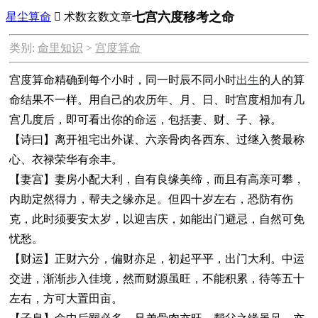
七宫六度移考之命
星尘算命

术数玄数文章
类别:
命里知识
>
宫度算命
宫度算命
精确到每个小时，同一时辰不同小时
出生
的人的算
命结果不一样。
用自己的农历年、月、日、时宫度相加有几
宫几度后，即可看出你的命运，包括妻、财、子、禄。
【诗曰】离开祖宅出外谋、六亲骨肉各西东、过继入赘最称
心、衣禄荣华有余丰。
【妻宫】妻房小配大利，自有良缘美缔，而且有高亲可攀，
内助定然得力，帮夫之缘亦足。但四十岁左右，恐防有伤
克，此时须要安太岁，以迎吉庆，如能出门避忌，自然可免
忧愁。
【财运】正财六分，偏财亦足，初起平平，出门大利。中运
交进，渐渐步入佳境，然而财源虽旺，不能积累，待等五十
左右，方可大置田亩。