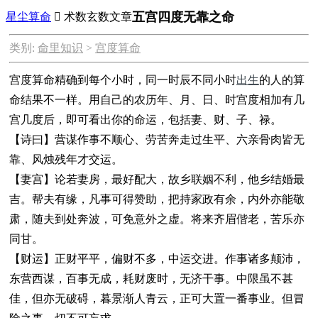
五宫四度无靠之命
星尘算命

术数玄数文章
类别:
命里知识
>
宫度算命
宫度算命
精确到每个小时，同一时辰不同小时
出生
的人的算
命结果不一样。
用自己的农历年、月、日、时宫度相加有几
宫几度后，即可看出你的命运，包括妻、财、子、禄。
【诗曰】营谋作事不顺心、劳苦奔走过生平、六亲骨肉皆无
靠、风烛残年才交运。
【妻宫】论若妻房，最好配大，故乡联姻不利，他乡结婚最
吉。帮夫有缘，凡事可得赞助，把持家政有余，内外亦能敬
肃，随夫到处奔波，可免意外之虚。将来齐眉偕老，苦乐亦
同甘。
【财运】正财平平，偏财不多，中运交进。作事诸多颠沛，
东营西谋，百事无成，耗财废时，无济干事。中限虽不甚
佳，但亦无破碍，暮景渐人青云，正可大置一番事业。但冒