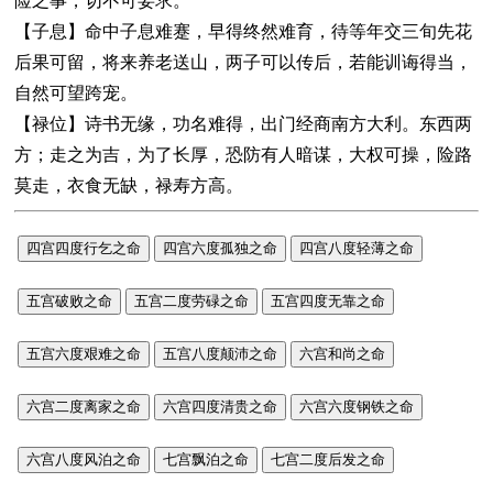
险之事，切不可妄求。
【子息】命中子息难蹇，早得终然难育，待等年交三旬先花
后果可留，将来养老送山，两子可以传后，若能训诲得当，
自然可望跨宠。
【禄位】诗书无缘，功名难得，出门经商南方大利。东西两
方；走之为吉，为了长厚，恐防有人暗谋，大权可操，险路
莫走，衣食无缺，禄寿方高。
四宫四度行乞之命
四宫六度孤独之命
四宫八度轻薄之命
五宫破败之命
五宫二度劳碌之命
五宫四度无靠之命
五宫六度艰难之命
五宫八度颠沛之命
六宫和尚之命
六宫二度离家之命
六宫四度清贵之命
六宫六度钢铁之命
六宫八度风泊之命
七宫飘泊之命
七宫二度后发之命