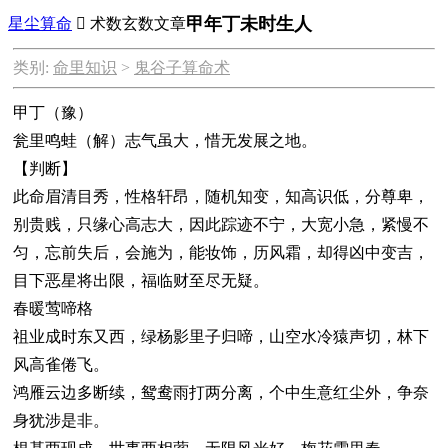
甲年丁未时生人
星尘算命

术数玄数文章
类别:
命里知识
>
鬼谷子算命术
甲丁（豫）
瓮里鸣蛙（解）志气虽大，惜无发展之地。
【判断】
此命眉清目秀，性格轩昂，随机知变，知高识低，分尊卑，
别贵贱，只缘心高志大，因此踪迹不宁，大宽小急，紧慢不
匀，忘前失后，会施为，能妆饰，历风霜，却得凶中变吉，
目下恶星将出限，福临财至尽无疑。
春暖莺啼格
祖业成时东又西，绿杨影里子归啼，山空水冷猿声切，林下
风高雀倦飞。
鸿雁云边多断续，鸳鸯雨打两分离，个中生意红尘外，争奈
身犹涉是非。