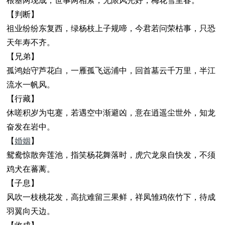
根基两现成，世事两相萦，无限风光好，梅花雪里春。
【判断】
祖业纷纷东复西，绿杨枝上子规啼，今君若问荣枯事，只恐
天年寿不齐。
【兄弟】
孤鸿始守芦花白，一雁孤飞远浦中，回首墓云千万里，半江
流水一帆风。
【行藏】
休嗟积岁为屯蹇，若遇空中渐避凶，意在逍遥尘世外，知龙
奋发在岩中。
【
婚姻
】
鸳鸯惊散奔莲池，指笑杨花舞落时，虎穴龙泉自快发，不须
鸡犬在蕃蓠。
【子息】
风吹一枝桃花发，高抗难留三果鲜，祥凤雏鸡依竹下，待成
羽翼向天边。