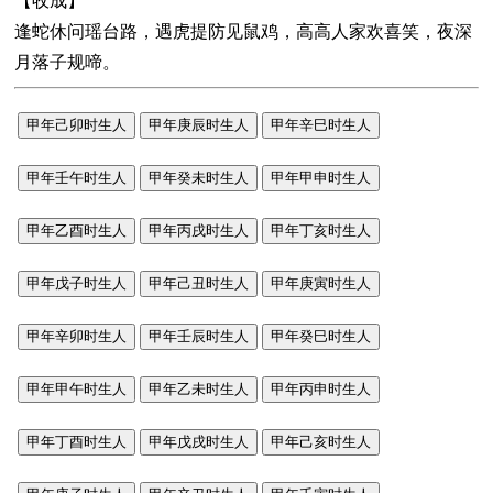
【收成】
逢蛇休问瑶台路，遇虎提防见鼠鸡，高高人家欢喜笑，夜深
月落子规啼。
甲年己卯时生人
甲年庚辰时生人
甲年辛巳时生人
甲年壬午时生人
甲年癸未时生人
甲年甲申时生人
甲年乙酉时生人
甲年丙戌时生人
甲年丁亥时生人
甲年戊子时生人
甲年己丑时生人
甲年庚寅时生人
甲年辛卯时生人
甲年壬辰时生人
甲年癸巳时生人
甲年甲午时生人
甲年乙未时生人
甲年丙申时生人
甲年丁酉时生人
甲年戊戌时生人
甲年己亥时生人