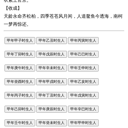
衣紫上官京。
【收成】
天龄永命齐松柏，四季苍苍风月闲，人道鳌鱼今透海，南柯
一梦再惊还。
甲年甲子时生人
甲年乙丑时生人
甲年丙寅时生人
甲年丁卯时生人
甲年戊辰时生人
甲年己巳时生人
甲年庚午时生人
甲年辛未时生人
甲年壬申时生人
甲年癸酉时生人
甲年甲戌时生人
甲年乙亥时生人
甲年丙子时生人
甲年丁丑时生人
甲年戊寅时生人
甲年己卯时生人
甲年庚辰时生人
甲年辛巳时生人
甲年壬午时生人
甲年癸未时生人
甲年甲申时生人