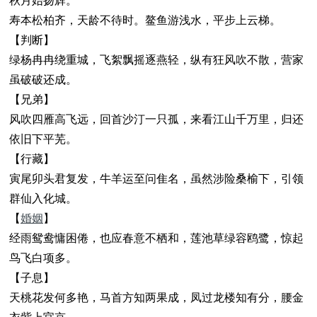
秋月始扬辉。
寿本松柏齐，天龄不待时。鳌鱼游浅水，平步上云梯。
【判断】
绿杨冉冉绕重城，飞絮飘摇逐燕轻，纵有狂风吹不散，营家
虽破破还成。
【兄弟】
风吹四雁高飞远，回首沙汀一只孤，来看江山千万里，归还
依旧下平芜。
【行藏】
寅尾卯头君复发，牛羊运至问隹名，虽然涉险桑榆下，引领
群仙入化城。
【
婚姻
】
经雨鸳鸯慵困倦，也应春意不栖和，莲池草绿容鸥鹭，惊起
鸟飞白项多。
【子息】
天桃花发何多艳，马首方知两果成，凤过龙楼知有分，腰金