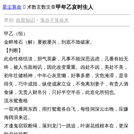
甲年乙亥时生人
星尘算命

术数玄数文章
类别:
命里知识
>
鬼谷子算命术
甲乙（恒）
金畔堆石（解）屡败屡兴，到底不致破家。
【判断】
此命性格恬淡，胆气英豪，凡事不能深思远虑，几番有始无
终，被人当面相讥，因此改变重重。凶处不凶，美处不美，
初年壮健精神，中年心灰意懒，好事多磨，灾危淹滞，是非
得失，巧中成拙，纵使成家立业，不免离别妻子，有贵人酒
食缘，无贵人财帛分，只好半空半谷，此造化所招也。
流水鸳鸯格
一双鸿雁两东西，雨打鸳鸯各自飞，每怪洞深云出晚，应嫌
海阔浪来迟。
才逢鬼宿双断绳，落到龙门一跳追，叶谢花残根本在，更深