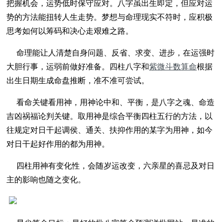
把握机会，运势低时保守应对。八字虽出生即定，但应对运
势的方法能扭转人生走势。梦想与命理现实不符时，应积极
思考如何以筹码和决心走艰难之路。
命理能让人清楚自身问题、反省、求变、进步，在运强时
大胆行事，运弱前做好准备。四柱八字和
紫微斗数算命
根据
出生日期生成命盘推断，准不准可尝试。
看命关键看用神，用神论中和、平衡，是八字之魂、命造
吉凶祸福论判关键。取用神是综合平衡四柱五行的方法，以
往规定对日干起调侯、通关、扶抑作用的某字为用神，如今
对日干起好作用的都为用神。
四柱用神有变化性，会随岁运改变，六亲星的喜忌及对日
主的影响也随之变化。