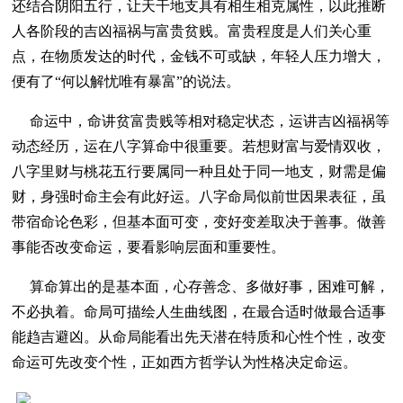
还结合阴阳五行，让天干地支具有相生相克属性，以此推断
人各阶段的吉凶福祸与富贵贫贱。富贵程度是人们关心重
点，在物质发达的时代，金钱不可或缺，年轻人压力增大，
便有了“何以解忧唯有暴富”的说法。
命运中，命讲贫富贵贱等相对稳定状态，运讲吉凶福祸等
动态经历，运在八字算命中很重要。若想财富与爱情双收，
八字里财与桃花五行要属同一种且处于同一地支，财需是偏
财，身强时命主会有此好运。八字命局似前世因果表征，虽
带宿命论色彩，但基本面可变，变好变差取决于善事。做善
事能否改变命运，要看影响层面和重要性。
算命算出的是基本面，心存善念、多做好事，困难可解，
不必执着。命局可描绘人生曲线图，在最合适时做最合适事
能趋吉避凶。从命局能看出先天潜在特质和心性个性，改变
命运可先改变个性，正如西方哲学认为性格决定命运。