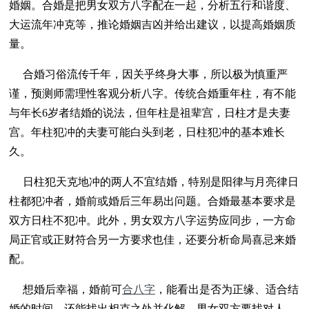
婚姻。合婚是把男女双方八字配在一起，分析五行和谐度、
大运流年冲克等，推论婚姻吉凶并给出建议，以提高婚姻质
量。
合婚习俗流传千年，因关乎终身大事，所以极为慎重严
谨，预测师需理性客观分析八字。传统合婚重年柱，有不能
与年长6岁者结婚的说法，但年柱是祖辈宫，日柱才是夫妻
宫。年柱犯冲的夫妻可能白头到老，日柱犯冲的基本难长
久。
日柱犯天克地冲的两人不宜结婚，特别是阳律与月亮律日
柱都犯冲者，婚前或婚后三年易出问题。合婚最基本要求是
双方日柱不犯冲。此外，男女双方八字运势应同步，一方命
局正官或正财符合另一方要求也佳，还要分析命局喜忌来婚
配。
想婚后幸福，婚前可
合八字
，能看出是否为正缘、适合结
婚的时间，还能找出相克之处并化解。男女双方要找对人、