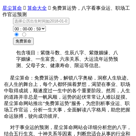
星尘算命

算命大全

免费算运势，八字看事业运、职场工
作官运预测
包含项目：紫微斗数、生辰八字、紫微姻缘、八
字姻缘、一生富贵、六亲关系、大运流年运势预
测、父母子女、健康寿命、限运等信息。
星尘算命：免费算运势，解锁八字奥秘，洞察人生轨迹。
在人生的舞台上，每个人都怀揣着梦想，渴望在事业、职场
中取得成就，顺遂度过一生中的各个重要阶段。然而，人生
的道路并非总是一帆风顺，运势的起伏常常让人难以捉摸。
星尘算命网站推出“免费算运势”服务，为您剖析事业运、职
场工作官运，分析一生大事，全面解读八字格局，助您把握
命运脉搏，驶向成功彼岸。
对于事业运的预测，星尘算命网站会详细分析您的八字，
结合五行生克、十神关系等因素，判断您适合从事的行业和