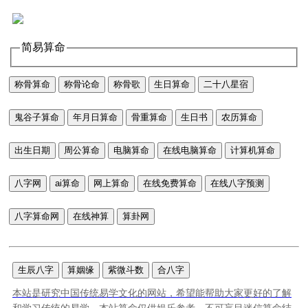
简易算命
称骨算命
称骨论命
称骨歌
生日算命
二十八星宿
鬼谷子算命
年月日算命
骨重算命
生日书
农历算命
出生日期
周公算命
电脑算命
在线电脑算命
计算机算命
八字网
ai算命
网上算命
在线免费算命
在线八字预测
八字算命网
在线神算
算卦网
生辰八字
算姻缘
紫微斗数
合八字
本站是研究中国传统易学文化的网站，希望能帮助大家更好的了解