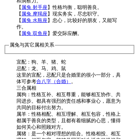
和洞察力。
【
属兔 射手座
】性格均衡，聪明善良。
【
属兔 摩羯座
】现实务实，尽忠职守。
【
属兔 水瓶座
】忠心，比较好的朋友，又能写
作。
【
属兔 双鱼座
】爱交际应酬。
属兔与其它属相关系
宜配：狗、羊、猪、蛇
忌配：龙、马、鸡、鼠
这里的宜配，忌配只是合婚里的很小一部分，具
体可参考
合八字（合婚）
。
三合属相
属狗：性格互补、相互尊重，能够相互协作、共
同进步。都具有强烈的责任感和事业心，愿意为
共同的目标付出努力。
属羊：性格相配、相互理解、相互包容，性格上
都属于善良的类型，且都有着细腻的心思，懂得
如何关心和照顾对方。
属猪：是一个相对理想的组合。性格相投、相互