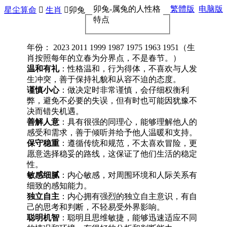
卯兔-属兔的人性格
繁體版
电脑版
星尘算命

生肖

卯兔
特点
年份： 2023 2011 1999 1987 1975 1963 1951（生
肖按照每年的立春为分界点，不是春节。）
温和有礼
：性格温和，行为得体，不喜欢与人发
生冲突，善于保持礼貌和从容不迫的态度。
谨慎小心
：做决定时非常谨慎，会仔细权衡利
弊，避免不必要的失误，但有时也可能因犹豫不
决而错失机遇。
善解人意
：具有很强的同理心，能够理解他人的
感受和需求，善于倾听并给予他人温暖和支持。
保守稳重
：遵循传统和规范，不太喜欢冒险，更
愿意选择稳妥的路线，这保证了他们生活的稳定
性。
敏感细腻
：内心敏感，对周围环境和人际关系有
细致的感知能力。
独立自主
：内心拥有强烈的独立自主意识，有自
己的思考和判断，不轻易受外界影响。
聪明机智
：聪明且思维敏捷，能够迅速适应不同