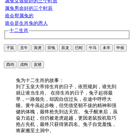
属兔女孩命好的三个时辰
属兔男命好的三个时辰
谁会帮属兔的
谁会是生肖兔的恩人
十二生肖
子鼠
丑牛
寅虎
卯兔
辰龙
巳蛇
午马
未羊
申候
酉鸡
戌狗
亥猪
兔为十二生肖的故事：
到了玉皇大帝排生肖的日子，依照规则，谁先到
就让谁当生肖。 在排生肖的日子，兔子起得最
早，一路领先，却因自信过头，在途中呼呼大
睡。黄牛虽起步晚，但凭借坚韧不拔的精神和强
健的体魄，最终抢先到达天宫。 兔子醒来后，虽
奋力追赶，但仍被老虎超越，更因老鼠投机取巧
抢占先机，最终只获得第四名。兔子自觉羞愧，
将家搬至土洞中。