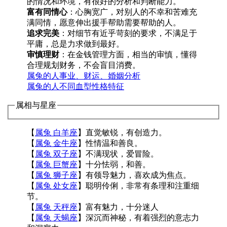
的情况和环境，有很好的分析和判断能力。
富有同情心
：心胸宽广，对别人的不幸和苦难充
满同情，愿意伸出援手帮助需要帮助的人。
追求完美
：对细节有近乎苛刻的要求，不满足于
平庸，总是力求做到最好。
审慎理财
：在金钱管理方面，相当的审慎，懂得
合理规划财务，不会盲目消费。
属兔的人事业、财运、婚姻分析
属兔的人不同血型性格特征
属相与星座
【
属兔 白羊座
】直觉敏锐，有创造力。
【
属兔 金牛座
】性情温和善良。
【
属兔 双子座
】不满现状，爱冒险。
【
属兔 巨蟹座
】十分怯弱，和善。
【
属兔 狮子座
】有领导魅力，喜欢成为焦点。
【
属兔 处女座
】聪明伶俐，非常有条理和注重细
节。
【
属兔 天秤座
】富有魅力，十分迷人
【
属兔 天蝎座
】深沉而神秘，有着强烈的意志力